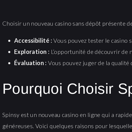
Choisir un nouveau casino sans dépôt présente 
Accessibilité :
Vous pouvez tester le casino 
Exploration :
L’opportunité de découvrir de n
Évaluation :
Vous pouvez juger de la qualité d
Pourquoi Choisir S
Spinsy est un nouveau casino en ligne qui a rapide
généreuses. Voici quelques raisons pour lesquelle