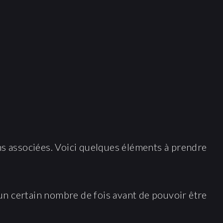
ons associées. Voici quelques éléments à prendre
un certain nombre de fois avant de pouvoir être