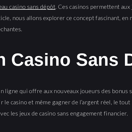
au casino sans dépôt
. Ces casinos permettent aux 
rticle, nous allons explorer ce concept fascinant, en
échantes.
n Casino Sans 
 ligne qui offre aux nouveaux joueurs des bonus san
 le casino et même gagner de l’argent réel, le tout 
avec les jeux de casino sans engagement financier.