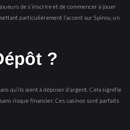
joueurs de s’inscrire et de commencer à jouer
 mettant particulièrement l’accent sur Spinsy, un
Dépôt ?
s qu’ils aient à déposer d’argent. Cela signifie
sans risque financier. Ces casinos sont parfaits