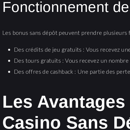
Fonctionnement de
Les bonus sans dépôt peuvent prendre plusieurs
Des crédits de jeu gratuits : Vous recevez un
Des tours gratuits : Vous recevez un nombre 
Des offres de cashback : Une partie des pert
Les Avantages
Casino Sans D