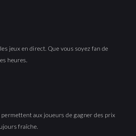
les jeux en direct. Que vous soyez fan de
des heures.
i permettent aux joueurs de gagner des prix
ujours fraîche.