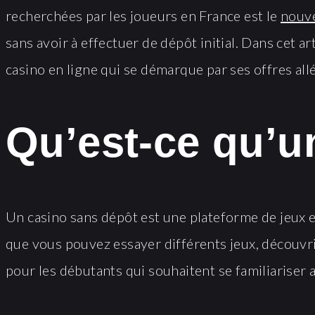
recherchées par les joueurs en France est le
nouve
sans avoir à effectuer de dépôt initial. Dans cet a
casino en ligne qui se démarque par ses offres all
Qu’est-ce qu’u
Un casino sans dépôt est une plateforme de jeux en
que vous pouvez essayer différents jeux, découvrir
pour les débutants qui souhaitent se familiariser 