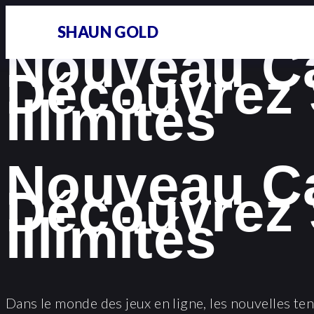
SHAUN GOLD
Nouveau Ca
Découvrez 
Illimités
Nouveau Ca
Découvrez 
Illimités
Dans le monde des jeux en ligne, les nouvelles ten