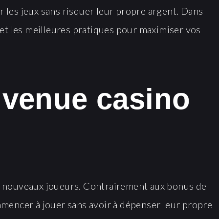
 les jeux sans risquer leur propre argent. Dans
 et les meilleures pratiques pour maximiser vos
nvenue casino
de nouveaux joueurs. Contrairement aux bonus de
mmencer à jouer sans avoir à dépenser leur propre