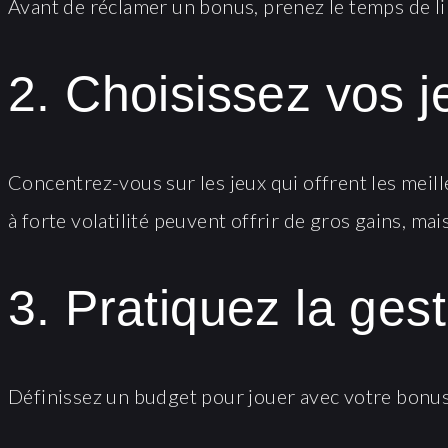
Avant de réclamer un bonus, prenez le temps de lir
2. Choisissez vos 
Concentrez-vous sur les jeux qui offrent les meil
à forte volatilité peuvent offrir de gros gains, ma
3. Pratiquez la ges
Définissez un budget pour jouer avec votre bonus 