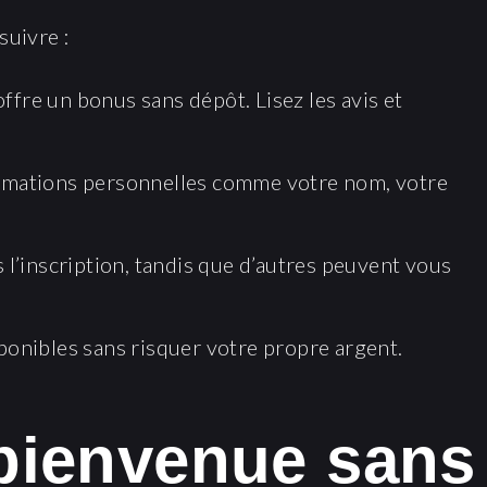
suivre :
ffre un bonus sans dépôt. Lisez les avis et
formations personnelles comme votre nom, votre
l’inscription, tandis que d’autres peuvent vous
ponibles sans risquer votre propre argent.
bienvenue sans