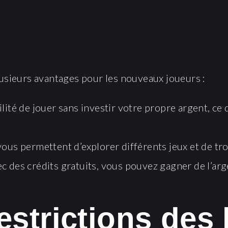
usieurs avantages pour les nouveaux joueurs :
lité de jouer sans investir votre propre argent, ce q
us permettent d’explorer différents jeux et de tr
 des crédits gratuits, vous pouvez gagner de l’arge
restrictions de