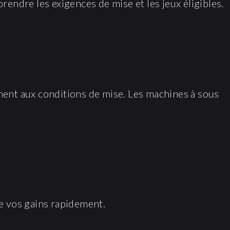
rendre les exigences de mise et les jeux éligibles.
ment aux conditions de mise. Les machines à sous
re vos gains rapidement.