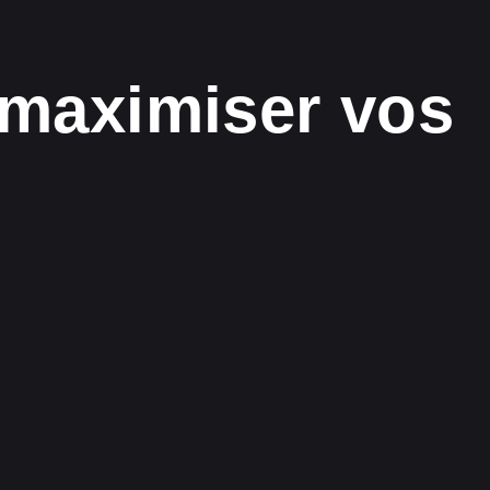
 maximiser vos