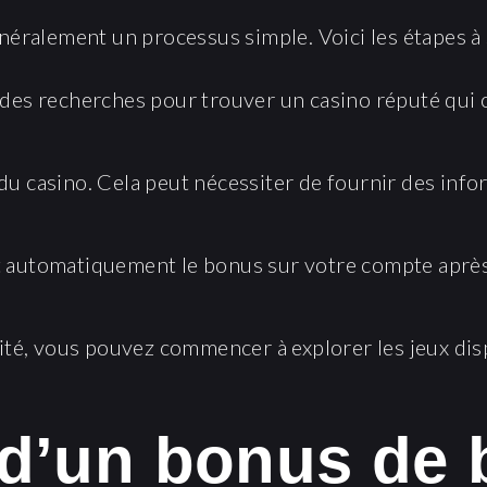
éralement un processus simple. Voici les étapes à 
des recherches pour trouver un casino réputé qui o
du casino. Cela peut nécessiter de fournir des in
 automatiquement le bonus sur votre compte après 
ité, vous pouvez commencer à explorer les jeux dis
 d’un bonus de 