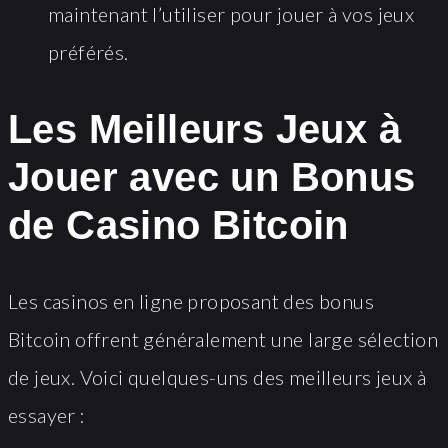
maintenant l’utiliser pour jouer à vos jeux
préférés.
Les Meilleurs Jeux à
Jouer avec un Bonus
de Casino Bitcoin
Les casinos en ligne proposant des bonus
Bitcoin offrent généralement une large sélection
de jeux. Voici quelques-uns des meilleurs jeux à
essayer :