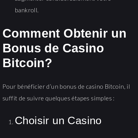
bankroll.
Comment Obtenir un
Bonus de Casino
Bitcoin?
Pour bénéficier d’un bonus de casino Bitcoin, il
suffit de suivre quelques étapes simples :
Choisir un Casino