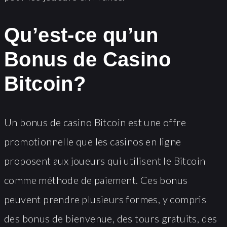
Qu’est-ce qu’un
Bonus de Casino
Bitcoin?
Un bonus de casino Bitcoin est une offre
promotionnelle que les casinos en ligne
proposent aux joueurs qui utilisent le Bitcoin
comme méthode de paiement. Ces bonus
peuvent prendre plusieurs formes, y compris
des bonus de bienvenue, des tours gratuits, des