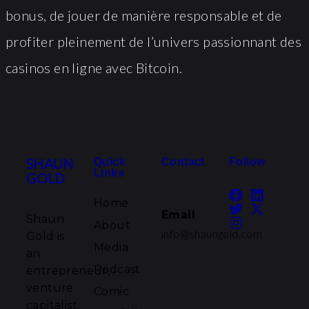
bonus, de jouer de manière responsable et de
profiter pleinement de l’univers passionnant des
casinos en ligne avec Bitcoin.
SHAUN
Quick
Contact
Follow
Links
GOLD
Home
Email
Shaun
About
info@shaungold.com
Gold is
Media
an
Podcast
entrepreneur,
venture
Comic
capitalist,