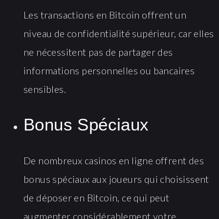
Les transactions en Bitcoin offrent un
niveau de confidentialité supérieur, car elles
ne nécessitent pas de partager des
informations personnelles ou bancaires
sensibles.
Bonus Spéciaux
De nombreux casinos en ligne offrent des
bonus spéciaux aux joueurs qui choisissent
de déposer en Bitcoin, ce qui peut
augmenter considérablement votre