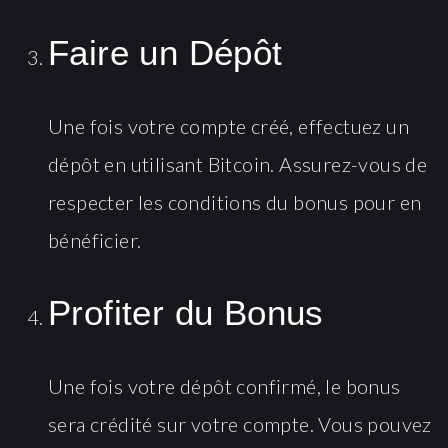
Faire un Dépôt
Une fois votre compte créé, effectuez un
dépôt en utilisant Bitcoin. Assurez-vous de
respecter les conditions du bonus pour en
bénéficier.
Profiter du Bonus
Une fois votre dépôt confirmé, le bonus
sera crédité sur votre compte. Vous pouvez