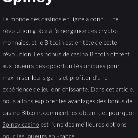
Le monde des casinos en ligne a connu une
révolution grâce à l’émergence des crypto-
monnaies, et le Bitcoin est en tête de cette
révolution. Les bonus de casino Bitcoin offrent
aux joueurs des opportunités uniques pour
maximiser leurs gains et profiter d’une
expérience de jeu enrichissante. Dans cet article,
nous allons explorer les avantages des bonus de
casino Bitcoin, comment les obtenir, et pourquoi
Spinsy casino
est l’une des meilleures options
pour les joueurs en France.