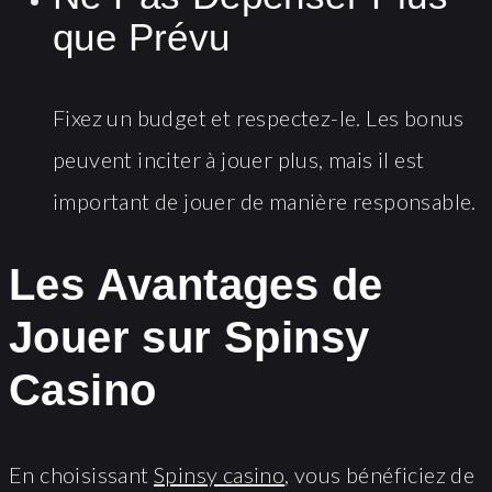
que Prévu
Fixez un budget et respectez-le. Les bonus
peuvent inciter à jouer plus, mais il est
important de jouer de manière responsable.
Les Avantages de
Jouer sur Spinsy
Casino
En choisissant
Spinsy casino
, vous bénéficiez de