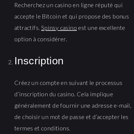
Recherchez un casino en ligne réputé qui
accepte le Bitcoin et qui propose des bonus
attractifs.
Spinsy casino
est une excellente
option à considérer.
Inscription
Créez un compte en suivant le processus
d’inscription du casino. Cela implique
généralement de fournir une adresse e-mail,
de choisir un mot de passe et d’accepter les
termes et conditions.