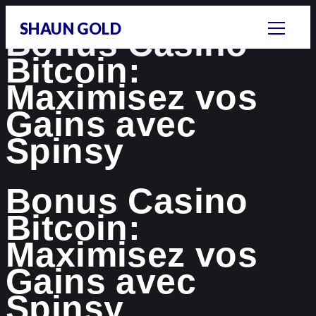
SHAUN GOLD
Bonus Casino
Bitcoin:
Maximisez vos
Gains avec
Spinsy
Bonus Casino
Bitcoin:
Maximisez vos
Gains avec
Spinsy