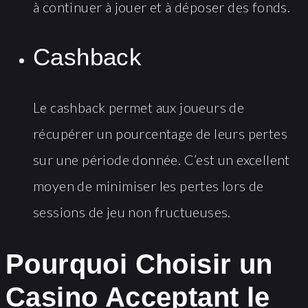
à continuer à jouer et à déposer des fonds.
Cashback
Le cashback permet aux joueurs de
récupérer un pourcentage de leurs pertes
sur une période donnée. C’est un excellent
moyen de minimiser les pertes lors de
sessions de jeu non fructueuses.
Pourquoi Choisir un
Casino Acceptant le