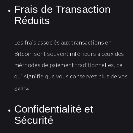
Frais de Transaction
Réduits
Les frais associés aux transactions en
Bitcoin sont souvent inférieurs à ceux des
méthodes de paiement traditionnelles, ce
qui signifie que vous conservez plus de vos
gains.
Confidentialité et
Sécurité